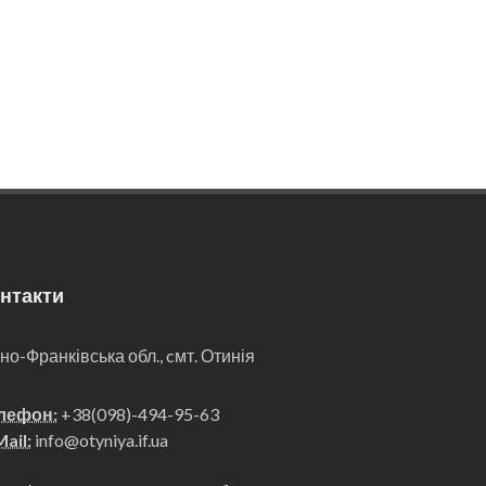
нтакти
ано-Франківська обл., cмт. Отинія
лефон:
+38(098)-494-95-63
ail:
info@otyniya.if.ua