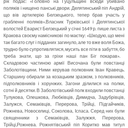
рік подає: «Головно на Гуцульщині всюди убивано
поляків і нищено панські двори. Делятинський піп Андрій,
що вів артилерію Белзецького, тепер брав участь у
грабленні поляків».Власник Турківської і Делятинської
волостей Еварист Белзецький у січні 1649 р. пише листа з
Кракова своєму намісникові по маєтку: «Шкодую, що мені
так багато слуг і підданих загинуло, але то вже воля Божа,
трудно було супротивлятися, мусить все піти в забуття, бо
треба знати, що за гріхи наші пан Біг покарав».
Складовою частиною армії Височана були повстанці
Заболотівщини. Ними керував полковник Іван Кравець.
Старшину обирали за козацьким зразком, з полковників,
підполковників і хорунжих. Загони ділилися на полки,
сотні й десятки. В Заболотівський полк входили повстанці
Тулукова, Олешкова, Любківців, Димидча, Задубрівців,
Залужся, Семаківців, Перерова, Трійці, Підгайчиків,
Рожнева, Новоселиці, Соколова, Іспаса. Серед них були
священники з Семаківців, Залужжя, Перерова,
Трійці,Рожнева. Рожнятівський піп Коритко мав титул