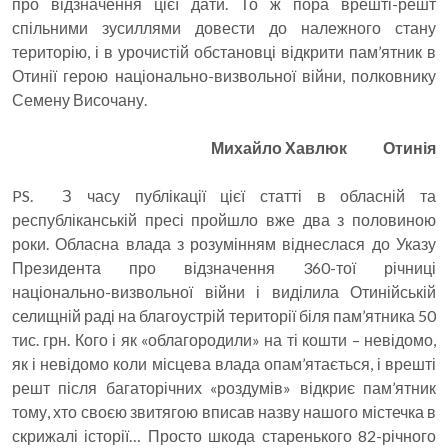
про відзначення цієї дати. То ж пора врешті-решт
спільними зусиллями довести до належного стану
територію, і в урочистій обстановці відкрити пам’ятник в
Отинії герою національно-визвольної війни, полковнику
Семену Височану.
Михайло Хавлюк Отинія
PS. З часу публікації цієї статті в обласній та
республіканській пресі пройшло вже два з половиною
роки. Обласна влада з розумінням віднеслася до Указу
Президента про відзначення 360-тої річниці
національно-визвольної війни і виділила Отинійській
селищній раді на благоустрій території біля пам’ятника 50
тис. грн. Кого і як «облагородили» на ті кошти – невідомо,
як і невідомо коли місцева влада опам’ятається, і врешті
решт після багаторічних «роздумів» відкриє пам’ятник
тому, хто своєю звитягою вписав назву нашого містечка в
скрижалі історії… Просто шкода старенького 82-річного