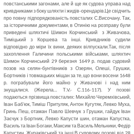
повстанськими загонами, але й ще як судова управа над
кривдниками з боку шляхти і жидів-орендарів.Це свідчить
про повну підпорядкованість повсталих С.Височану. Так,
за історичними документами, в Отинію на розправу були
приведені шляхтичі Шимон Корчинський з Живачова,
Тиміцький з Коршева та інші. Кривдників судили
відповідно до міри їх вини, деяких вілпускали.Так, після
захоплення Галичини польськими військами, шляхтич
Шимон Корчинський 29 березня 1649 р. подав судовий
позов на селян-бунтівників з Озерян, Олеші, Грушки,
Бортників і товмацьких міщан за те, що вони восени 1648
р. пограбували його майно у Живачові і над ним
знущалися. (Жерела… Т.V.- С.116-117). У позові
подаються прізвища повсталих: Михайло Черемхівський,
Іван Баб’юк, Тиміш Притуляк, Антон Кугутяк, Левко Муха,
Гринь Пеш, отаман Павло Шевчук з Грушки, гайдук Іван
Заєчук з Бортник, Левко Капусти шин, отаман Капустка,
Василь та Іван Богаки, Максим та Василь Мельники, Федір
Капустин, Жураківський та інші.В судовому позові від 28