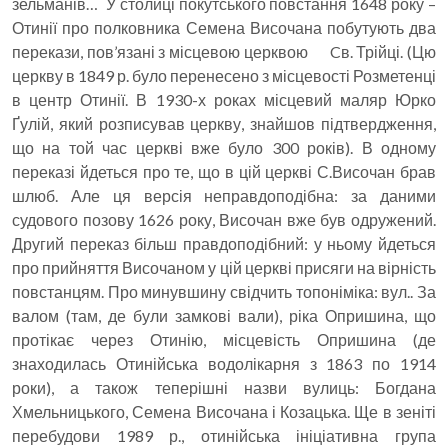
зельманів… У столиці покутського повстання 1648 року –
Отинії про полковника Семена Височана побутують два
перекази, пов’язані з місцевою церквою Cв. Трійці. (Цю
церкву в 1849 р. було перенесено з місцевості Розметенці
в центр Отинії. В 1930-х роках місцевий маляр Юрко
Ґулій, який розписував церкву, знайшов підтвердження,
що на той час церкві вже було 300 років). В одному
переказі йдеться про те, що в цій церкві С.Височан брав
шлюб. Але ця версія неправдоподібна: за даними
судового позову 1626 року, Височан вже був одружений.
Другий переказ більш правдоподібний: у ньому йдеться
про прийняття Височаном у цій церкві присяги на вірність
повстанцям. Про минувшину свідчить топоніміка: вул.. За
валом (там, де були замкові вали), ріка Опришина, що
протікає через Отинію, місцевість Опришина (де
знаходилась Отинійська водолікарня з 1863 по 1914
роки), а також теперішні назви вулиць: Богдана
Хмельницького, Семена Височана і Козацька. Ще в зеніті
перебудови 1989 р., отинійська ініціативна група