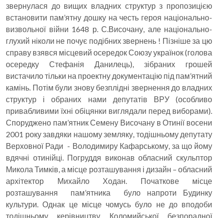
звернулася до вищих владних структур з пропозицією
встановити пам’ятну дошку на честь героя національно-
визвольної війни 1648 р. С.Височану, але національно-
глухий ніколи не почує подібних звернень ! Пізніше за цю
справу взявся місцевий осередок Союзу українок (голова
осередку Стефанія Данилець), зібраних грошей
вистачило тільки на проектну документацію під пам’ятний
камінь. Потім були знову безплідні звернення до владних
структур і обраних нами депутатів ВРУ (особливо
привабливими їхні обіцянки виглядали перед виборами).
Споруджено пам’ятник Семену Височану в Отинії восени
2001 року завдяки нашому земляку, тодішньому депутату
Верховної Ради - Володимиру Кафарському, за що йому
вдячні отинійці. Погруддя виконав обласний скульптор
Микола Тимків, а місце розташування і дизайн – обласний
архітектор Михайло Ходан. Початкове місце
розташування пам’ятника було напроти Будинку
культури. Однак це місце чомусь було не до вподоби
тодішньому керівництву Коломийської безпорадної