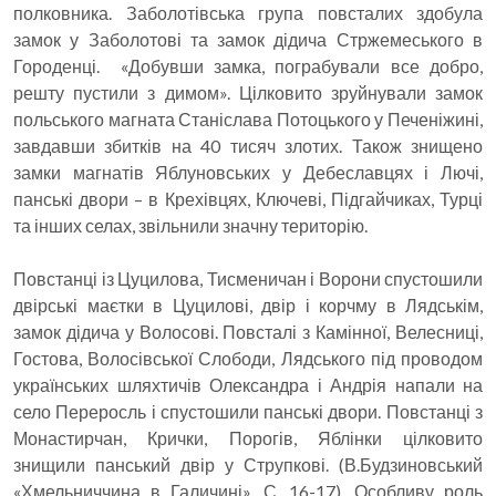
полковника. Заболотівська група повсталих здобула
замок у Заболотові та замок дідича Стржемеського в
Городенці. «Добувши замка, пограбували все добро,
решту пустили з димом». Цілковито зруйнували замок
польського магната Станіслава Потоцького у Печеніжині,
завдавши збитків на 40 тисяч злотих. Також знищено
замки магнатів Яблуновських у Дебеславцях і Лючі,
панські двори – в Крехівцях, Ключеві, Підгайчиках, Турці
та інших селах, звільнили значну територію.
Повстанці із Цуцилова, Тисменичан і Ворони спустошили
двірські маєтки в Цуцилові, двір і корчму в Лядськім,
замок дідича у Волосові. Повсталі з Камінної, Велесниці,
Гостова, Волосівської Слободи, Лядського під проводом
українських шляхтичів Олександра і Андрія напали на
село Переросль і спустошили панські двори. Повстанці з
Монастирчан, Крички, Порогів, Яблінки цілковито
знищили панський двір у Струпкові. (В.Будзиновський
«Хмельниччина в Галичині». С. 16-17). Особливу роль