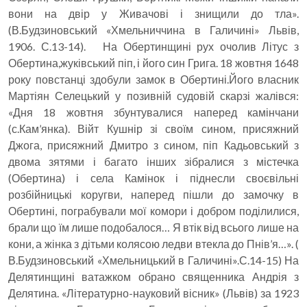
вони на двір у Живачові і знищили до тла».
(В.Будзиновський «Хмельниччина в Галичині» Львів,
1906. С.13-14). На Обертинщині рух очолив Літус з
Обертина,жуківський піп, і його син Грига. 18 жовтня 1648
року повстанці здобули замок в Обертині.Його власник
Мартіян Селецький у позивній судовій скарзі жалівся:
«Дня 18 жовтня збунтувалися наперед камінчани
(с.Кам’янка). Війт Кушнір зі своїм сином, присяжний
Джога, присяжний Дмитро з сином, піп Кадьовський з
двома зятями і багато інших зібралися з містечка
(Обертина) і села Камінок і піднесли своєвільні
розбійницькі коругви, наперед пішли до замочку в
Обертині, пограбували мої комори і добром поділилися,
брали що їм лише подобалося… Я втік від всього лише на
кони, а жінка з дітьми колясою ледви втекла до Пнів’я…». (
В.Будзиновський «Хмельницький в Галичині».С.14-15) На
Делятинщині ватажком обрано священника Андрія з
Делятина. «Літературно-науковий вісник» (Львів) за 1923