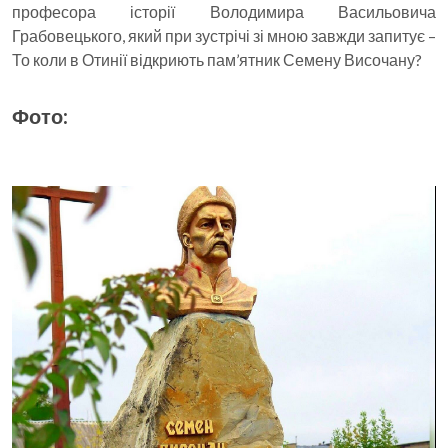
професора історії Володимира Васильовича
Грабовецького, який при зустрічі зі мною завжди запитує –
То коли в Отинії відкриють пам’ятник Семену Височану?
Фото: