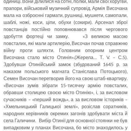
одиниці. Вони ділилися на сотні, полки, мали свої хоругви,
прапори, військовий музичний супровід. Армія Височана
мала на озброєнні гармати, рушниці, мушкети, самопали,
шаблі, ножі, коси, ціпи, обухи (сокири). Арсенал зброї
повстанців постійно поповнювався після чергового
здобуття фортеці чи замку. «З великою масою
повсталих, які мали артилерію, Височан почав справжню
війну проти шляхти. Головним опорним центром
Височана стало місто Отинія».(Жерела… Т. V. – С.5).
Здобувши Отинійський замок (збудований 1645 р. за
наказом польського магната Станіслава Потоцького),
Семен Височан перетворив його на свою штаб-квартиру.
«Височан зумів зібрати 15-тисячну армію повсталих,
обравши столицею своєю місто Отинію», і, за висловом
сучасників – «перший вождь», а за висловом істориків –
«Хмельницький Галицької землі», розіслав соратників,
народних керівників окремих загонів здобувати міста й
села Галичини. Вибір Отинії для основної стоянки не був
випадковим у планах Височана, бо місто знаходилось у