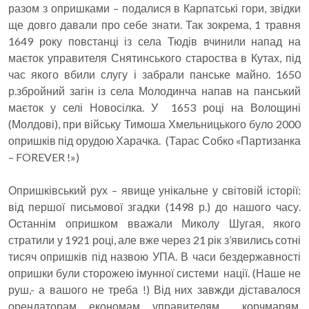
разом з опришками – подалися в Карпатські гори, звідки
ще довго давали про себе знати. Так зокрема, 1 травня
1649 року повстанці із села Тюдів вчинили напад на
маєток управителя Снятинського староства в Кутах, під
час якого вбили слугу і забрали панське майно. 1650
р.збройний загін із села Молодинча напав на панський
маєток у селі Новосілка. У 1653 році на Волощині
(Молдові), при війську Тимоша Хмельницького було 2000
опришків під орудою Харачка. (Тарас Собко «Партизанка
– FOREVER !»)
Опришківський рух – явище унікальне у світовій історії:
від першої письмової згадки (1498 р.) до нашого часу.
Останнім опришком вважали Миколу Шугая, якого
стратили у 1921 році, але вже через 21 рік з’явились сотні
тисяч опришків під назвою УПА. В часи бездержавності
опришки були сторожею імунної системи нації. (Наше не
руш,- а вашого не треба !) Від них завжди діставалося
орендаторам, економам, управителям, корчмарям,