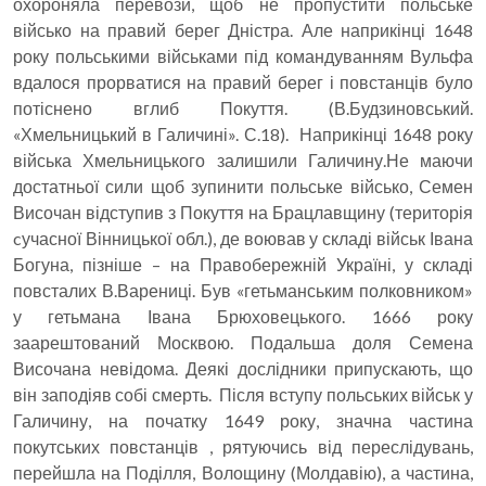
охороняла перевози, щоб не пропустити польське
військо на правий берег Дністра. Але наприкінці 1648
року польськими військами під командуванням Вульфа
вдалося прорватися на правий берег і повстанців було
потіснено вглиб Покуття. (В.Будзиновський.
«Хмельницький в Галичині». С.18). Наприкінці 1648 року
війська Хмельницького залишили Галичину.Не маючи
достатньої сили щоб зупинити польське військо, Семен
Височан відступив з Покуття на Брацлавщину (територія
cучасної Вінницької обл.), де воював у складі військ Івана
Богуна, пізніше – на Правобережній Україні, у складі
повсталих В.Варениці. Був «гетьманським полковником»
у гетьмана Івана Брюховецького. 1666 року
заарештований Москвою. Подальша доля Семена
Височана невідома. Деякі дослідники припускають, що
він заподіяв собі смерть. Після вступу польських військ у
Галичину, на початку 1649 року, значна частина
покутських повстанців , рятуючись від переслідувань,
перейшла на Поділля, Волощину (Молдавію), а частина,