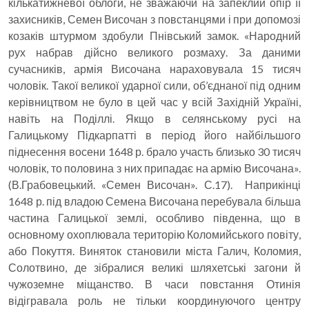
кількатижневої облоги, не зважаючи на запеклий опір її
захисників, Семен Височан з повстанцями і при допомозі
козаків штурмом здобули Пнівський замок. «Народний
рух набрав дійсно великого розмаху. За даними
сучасників, армія Височана нараховувала 15 тисяч
чоловік. Такої великої ударної сили, об’єднаної під одним
керівництвом не було в цей час у всій Західній Україні,
навіть на Поділлі. Якщо в селянському русі на
Галицькому Підкарпатті в період його найбільшого
піднесення восени 1648 р. брало участь близько 30 тисяч
чоловік, то половина з них припадає на армію Височана».
(В.Грабовецький. «Семен Височан». С.17). Наприкінці
1648 р. під владою Семена Височана перебувала більша
частина Галицької землі, особливо південна, що в
основному охоплювала територію Коломийського повіту,
або Покуття. Виняток становили міста Галич, Коломия,
Солотвино, де зібралися великі шляхетські загони й
чужоземне міщанство. В часи повстання Отинія
відігравала роль не тільки координуючого центру