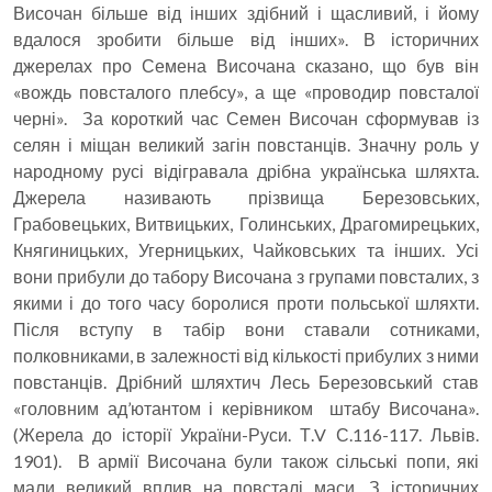
Височан більше від інших здібний і щасливий, і йому
вдалося зробити більше від інших». В історичних
джерелах про Семена Височана сказано, що був він
«вождь повсталого плебсу», а ще «проводир повсталої
черні». За короткий час Семен Височан сформував із
селян і міщан великий загін повстанців. Значну роль у
народному русі відігравала дрібна українська шляхта.
Джерела називають прізвища Березовських,
Грабовецьких, Витвицьких, Голинських, Драгомирецьких,
Княгиницьких, Угерницьких, Чайковських та інших. Усі
вони прибули до табору Височана з групами повсталих, з
якими і до того часу боролися проти польської шляхти.
Після вступу в табір вони ставали сотниками,
полковниками, в залежності від кількості прибулих з ними
повстанців. Дрібний шляхтич Лесь Березовський став
«головним ад’ютантом і керівником штабу Височана».
(Жерела до історії України-Руси. Т.V С.116-117. Львів.
1901). В армії Височана були також сільські попи, які
мали великий вплив на повсталі маси. З історичних