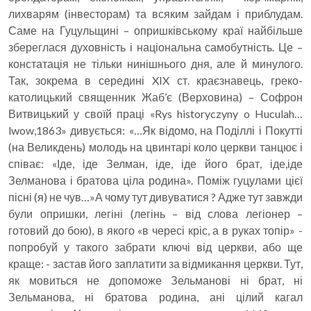
лихварям (інвесторам) та всяким зайдам і приблудам.
Саме на Гуцульщині – опришківському краї найбільше
збереглася духовність і національна самобутність. Це –
констатація не тільки нинішнього дня, але й минулого.
Так, зокрема в середині XIX ст. краєзнавець, греко-
католицький священник Жаб’є (Верховина) – Софрон
Витвицький у своїй праці «Rys historyczyny o Huculah…
lwow,1863» дивується: «…Як відомо, на Поділлі і Покутті
(на Великдень) молодь на цвинтарі коло церкви танцює і
співає: «Іде, іде Зелман, іде, іде його брат, іде,іде
Зелманова і братова ціла родина». Поміж гуцулами цієї
пісні (я) не чув…»А чому тут дивуватися ? Адже тут завжди
були опришки, легіні (легінь – від слова легіонер –
готовий до бою), в якого «в чересі кріс, а в руках топір» -
попробуй у такого забрати ключі від церкви, або ще
краще: - застав його заплатити за відмикання церкви. Тут,
як мовиться не допоможе Зельманові ні брат, ні
Зельманова, ні братова родина, ані цілий кагал