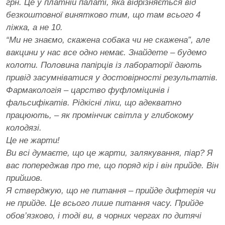
грн. Це у платній палаті, яка відрізняється від
безкоштовної винятково тим, що там всього 4
ліжка, а не 10.
“Ми не знаємо, скажена собака чи не скажена”, але
вакцини у нас все одно немає. Знайдете – будемо
колоти. Половина папірців із лабораторії дають
привід засумніватися у достовірності результатів.
Фармакологія – царство фуфломіцинів і
фальсифікатів. Рідкісні ліки, що адекватно
працюють, – як промінчик світла у глибокому
колодязі.
Це не жарти!
Ви всі думаєте, що це жарти, залякування, піар? Я
вас попереджав про те, що поряд кір і він прийде. Він
прийшов.
Я стверджую, що не питання – прийде дифтерія чи
не прийде. Це всього лише питання часу. Прийде
обов’язково, і тоді ви, в чорних чергах по дитячі