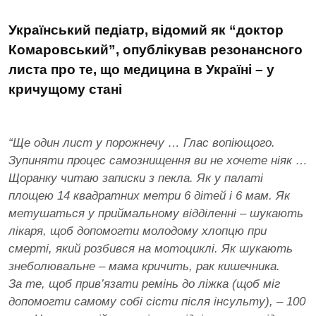
Український педіатр, відомий як “доктор
Комаровський”, опублікував резонансного
листа про те, що медицина в Україні – у
кричущому стані
“
Ще один лист у порожнечу … Глас вопіющого.
Зупиняти процес самознищення ви не хочете ніяк …
Щоранку читаю записки з пекла. Як у палаті
площею 14 квадратних метри 6 дітей і 6 мам. Як
метушаться у приймальному відділенні – шукають
лікаря, щоб допомогти молодому хлопцю при
смерті, який розбився на мотоциклі. Як шукають
знеболювальне – мама кричить, рак кишечника.
За те, щоб прив’язати ремінь до ліжка (щоб міг
допомогти самому собі сісти після інсульту), – 100