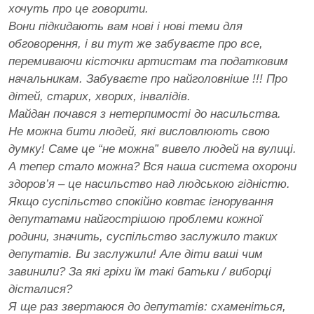
хочуть про це говорити.
Вони підкидають вам нові і нові теми для
обговорення, і ви тут же забуваєте про все,
перемиваючи кісточки артистам та податковим
начальникам. Забуваєте про найголовніше !!! Про
дітей, старих, хворих, інвалідів.
Майдан почався з нетерпимості до насильства.
Не можна бити людей, які висловлюють свою
думку! Саме це “не можна” вивело людей на вулиці.
А тепер стало можна? Вся наша система охорони
здоров’я – це насильство над людською гідністю.
Якщо суспільство спокійно ковтає ігнорування
депутатами найгострішою проблеми кожної
родини, значить, суспільство заслужило таких
депутатів. Ви заслужили! Але діти ваші чим
завинили? За які гріхи їм такі батьки / виборці
дісталися?
Я ще раз звертаюся до депутатів: схаменіться,