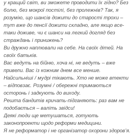
у кращий світ, ви зможете проводити їх гідно? Без
болю, без мокрої постілі, без пролежнів? Так, я
розумію, що шансів дожити до старості трохи –
тут вже до пенсії дожити складно, але якщо все-
таки доживе, чи є шанси на легкий догляд без
страждань і принижень?
Ви дружно наплювали на себе. На своїх дітей. На
своїх батьків.
Вас ведуть на бійню, хоча ні, не ведуть – вже
привели. Вас із кожним днем все менше.
Найсильніші / мудрі тікають. Хто не може втекти
– відповзає. Розумні / обережні тримаються
осторонь і задкують до виходу.
Решта бандитів кричать-підганяють: раз вам не
подобається – валіть звідси!
Деякі люди ще метушаться, готують
законопроекти щодо реформи медицини.
Я не реформатор і не організатор охорони здоров’я.