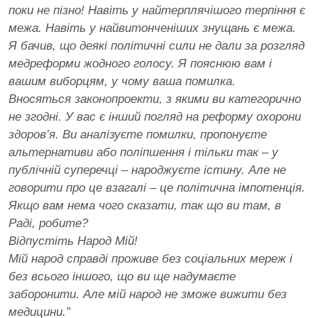
поки не пізно! Навіть у найтерплячішого терпіння є
межа. Навіть у найвитонченіших знущань є межа.
Я бачив, що деякі політичні сили не дали за розгляд
медреформи жодного голосу. Я пояснюю вам і
вашим виборцям, у чому ваша помилка.
Вносяться законопроекти, з якими ви категорично
не згодні. У вас є інший погляд на реформу охорони
здоров’я. Ви аналізуєте помилки, пропонуєте
альтернативи або поліпшення і тільки так – у
публічній суперечці – народжуєте істину. Але не
говорити про це взагалі – це політична імпотенція.
Якщо вам нема чого сказати, так що ви там, в
Раді, робите?
Відпустіть Народ Мій!
Мій народ справді проживе без соціальних мереж і
без всього іншого, що ви ще надумаєте
заборонити. Але мій народ не зможе вижити без
медицини.”