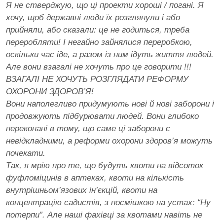
Я не стверджую, що ці проекти хороші / погані. Я
хочу, щоб державні люди їх розглянули і або
прийняли, або сказали: це не годиться, треба
переробляти! І негайно зайнялися переробкою,
оскільки час іде, а разом із ним ідуть життя людей.
Але вони взагалі не хочуть про це говорити !!!
ВЗАГАЛІ НЕ ХОЧУТЬ РОЗГЛЯДАТИ РЕФОРМУ
ОХОРОНИ ЗДОРОВ’Я!
Вони наполегливо придумують нові й нові заборони і
продовжують підбурювати людей. Вони глибоко
переконані в тому, що саме ці заборони є
невідкладними, а реформи охорони здоров’я можуть
почекати.
Так, я мрію про те, що будуть квоти на відсоток
фуфломіцинів в аптеках, квоти на кількість
внутрішньом’язових ін’єкцій, квоти на
концентрацію садистів, з посмішкою на устах: “Ну
потерпи”. Але наші фахівці за квотами навіть не