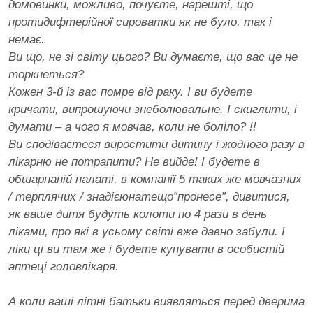
домовинки, можливо, почуєте, нарешті, що
протидифтерійної сироватки як не було, так і
немає.
Ви що, не зі світу цього? Ви думаєте, що вас це не
торкнеться?
Кожен 3-й із вас помре від раку. І ви будете
кричати, випрошуючи знеболювальне. І скиглити, і
думати – а чого я мовчав, коли не боліло? !!
Ви сподіваєтеся виростити дитину і жодного разу в
лікарню не потрапити? Не вийде! І будете в
обшарпаній палаті, в компанії 5 таких же мовчазних
/ терплячих / знадієюнатещо”пронесе”, дивитися,
як ваше дитя будуть колоти по 4 рази в день
ліками, про які в усьому світі вже давно забули. І
ліки ці ви там же і будете купувати в особистій
аптеці головлікаря.
А коли ваші літні батьки виявляться перед дверима