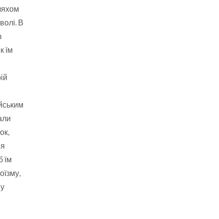
шляхом
волі. В
з
к їм
ій
ійським
али
ок,
ія
б їм
оїзму,
му