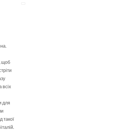
ина.
, щоб
стріти
азу
 всіх
и для
ли
д такої
італій.