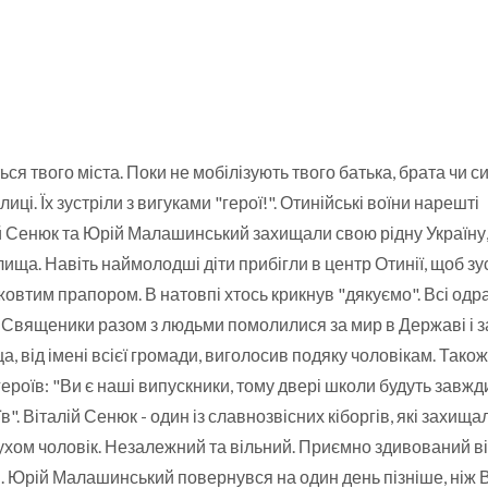
ься твого міста. Поки не мобілізують твого батька, брата чи с
иці. Їх зустріли з вигуками "герої!". Отинійські воїни нарешті
ій Сенюк та Юрій Малашинський захищали свою рідну Україну
ища. Навіть наймолодші діти прибігли в центр Отинії, щоб зу
-жовтим прапором. В натовпі хтось крикнув "дякуємо". Всі одр
 Священики разом з людьми помолилися за мир в Державі і за
ща, від імені всієї громади, виголосив подяку чоловікам. Також
ероїв: "Ви є наші випускники, тому двері школи будуть завжд
в". Віталій Сенюк - один із славнозвісних кіборгів, які захища
хом чоловік. Незалежний та вільний. Приємно здивований ві
и. Юрій Малашинський повернувся на один день пізніше, ніж В