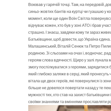
Воював у гарячій точці. Там, на передовій, д
синьо-жовтих бантів на куртці чи гуашшю у ко
момент, коли ще один Воїн Світла повернувс
відчуває кожен, хто був у зоні АТО і брав участ
страшно. І знаєш, завдяки кому ти зараз живе
Батьківщини, щоб довести, що Україна єдина.
Малашинський, Віталій Сенюк та Петро Пилипк
родиною. Зі сльозами на очах і, водночас, р
героям слова вдячності. Щиро у залі лунала м
змогу поспілкуватися з героями, зарядитися 
який глибоко заляже в серці, який пронесуть ч
вітала ще двох героїв, які повернулися із зо
більше не довелося повертати назад у те пек
мужності тих, хто став на захист батьківщини
своїми знаннями та вміннями прославляти рі