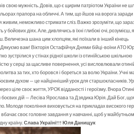
овів свою мужність. Довів, що є щирим патріотом України не 
льорах прапора на обличчі. А тим, що йшов на ворога заради 
я живим, неможливо стримати сліз. Важко зрозуміти, що зара
ь у бойових діях. Але, дивлячись в їхні глибокі очі, розумієш, я
ш. Величезна шана цим хлопцям, які поїхали в інший кінець
 Дякуємо вам! Вікторія Остафійчук Днями бійці-воїни АТО Юр
о зустрілися у стінах рідної школи із отинійською шкільною
адістю у серці за щасливе повернення, усі висловлювали отин
олитва за тих, хто боровся і бореться за волю України. Учні м
боєвим духом — це найцінніший урок для старшокласників. Ур
ерез ціле своє життя, УРОК відданості і героїзму. Вчора Отин
ни боєвих дій — Лесіва Ярослава та Дзядика Юрія. Дай Бог, що
ло. Молоде покоління виховується на прикладах високого гер
 і вбачає своє головне завдання у навчанні, щоб у майбутньо
дну країну.
Слава Україні!!! Юля Данищук