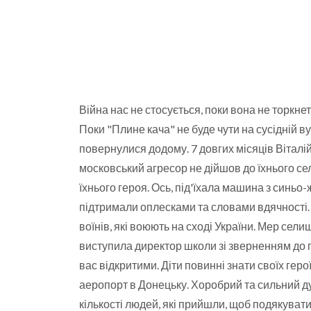
Війна нас не стосується, поки вона не торкнет
Поки "Плине кача" не буде чути на сусідній вул
повернулися додому. 7 довгих місяців Вітал
московський агресор не дійшов до їхнього сел
їхнього героя. Ось, під'їхала машина з синьо
підтримали оплесками та словами вдячності.
воїнів, які воюють на сході України. Мер сели
виступила директор школи зі зверненням до г
вас відкритими. Діти повинні знати своїх герої
аеропорт в Донецьку. Хоробрий та сильний ду
кількості людей, які прийшли, щоб подякуват