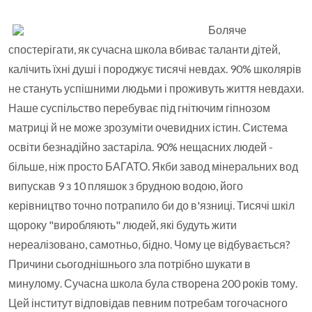
Боляче
спостерігати, як сучасна школа вбиває таланти дітей,
калічить їхні душі і породжує тисячі невдах. 90% школярів
не стануть успішними людьми і проживуть життя невдахи.
Наше суспільство перебуває під гнітючим гіпнозом
матриці й не може зрозуміти очевидних істин. Система
освіти безнадійно застаріла. 90% нещасних людей -
більше, ніж просто БАГАТО. Якби завод мінеральних вод
випускав 9 з 10 пляшок з брудною водою, його
керівництво точно потрапило би до в'язниці. Тисячі шкіл
щороку "виробляють" людей, які будуть жити
нереалізовано, самотньо, бідно. Чому це відбувається?
Причини сьогоднішнього зла потрібно шукати в
минулому. Сучасна школа була створена 200 років тому.
Цей інститут відповідав певним потребам тогочасного