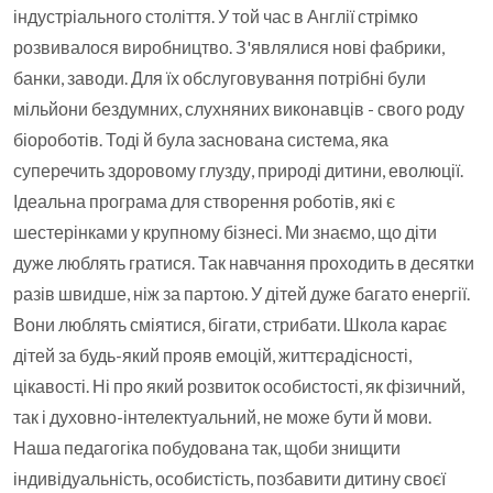
індустріального століття. У той час в Англії стрімко
розвивалося виробництво. З'являлися нові фабрики,
банки, заводи. Для їх обслуговування потрібні були
мільйони бездумних, слухняних виконавців - свого роду
біороботів. Тоді й була заснована система, яка
суперечить здоровому глузду, природі дитини, еволюції.
Ідеальна програма для створення роботів, які є
шестерінками у крупному бізнесі. Ми знаємо, що діти
дуже люблять гратися. Так навчання проходить в десятки
разів швидше, ніж за партою. У дітей дуже багато енергії.
Вони люблять сміятися, бігати, стрибати. Школа карає
дітей за будь-який прояв емоцій, життєрадісності,
цікавості. Ні про який розвиток особистості, як фізичний,
так і духовно-інтелектуальний, не може бути й мови.
Наша педагогіка побудована так, щоби знищити
індивідуальність, особистість, позбавити дитину своєї