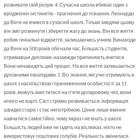
розвивати свій розум. 4. Сучасна школа вбиває один з
вроджених інстинктів - прагнення до пізнання. Леонардо
да Вінчі не вчився в сучасній школі. Тільки завдяки цьому
він зміг розвинути і зберегти жагу до знань. Він все життя
робив геніальні відкриття, залишаючись учнем. Винаходи
да Вінчі на 500 років обігнали час. Більшість студентів,
отримавши дипломи, назавжди припиняють вчитися.
Вони ненавидять цей процес. На все життя залишаються
духовними інвалідами. 5. Всі знання, які учні отримують в
школі з насильством і приниженням особистості за 11
років, можуть вміститися на п'яти доларовому чіпі, вони
нічого не варті. Світ стрімко розвивається. Інформація
швидко старіє і стає непотрібною. Цінне лише вміння
навчатися самостійно, чому якраз і не вчать у школі.
Більшість людей вже не їздять на віслюках, ніхто не
використовує поштових голубів. Реальність змінилася.