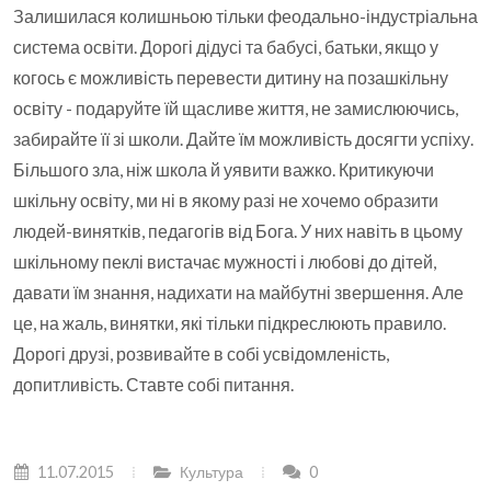
Залишилася колишньою тільки феодально-індустріальна
система освіти. Дорогі дідусі та бабусі, батьки, якщо у
когось є можливість перевести дитину на позашкільну
освіту - подаруйте їй щасливе життя, не замислюючись,
забирайте її зі школи. Дайте їм можливість досягти успіху.
Більшого зла, ніж школа й уявити важко. Критикуючи
шкільну освіту, ми ні в якому разі не хочемо образити
людей-винятків, педагогів від Бога. У них навіть в цьому
шкільному пеклі вистачає мужності і любові до дітей,
давати їм знання, надихати на майбутні звершення. Але
це, на жаль, винятки, які тільки підкреслюють правило.
Дорогі друзі, розвивайте в собі усвідомленість,
допитливість. Ставте собі питання.
11.07.2015
Культура
0