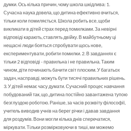
думки. Ось кілька причин, чому школа шкідлива: 1.
Сучасна наука довела, що дитина ефективно вчиться,
тільки коли помиляється. Школа робить все, щоби
викликати в дітей страх перед помилками. За невірні
відповіді карають, ставлять двійку. В майбутньому ці
нещасні люди бояться спробувати щось нове,
експериментувати, робити помилки. 2. В завданнях є
тільки 2 відповіді - правильна і не правильна. Таким
чином, діти починають бачити світ плоским. У багатьох
задач, насправді, можуть бути тисячі правильних рішень.
3. У дітей немає часу думати. Сучасний процес навчання
побудований так, що, дитина постійно завантажена тупою
безглуздою роботою. Раніше, за часів розквіту філософії,
учитель виводив учнів на берег річки і давав завдання
для роздумів. Вони могли кілька днів сперечатися,
міркувати. Тільки розмірковуючи в тиші, ми можемо