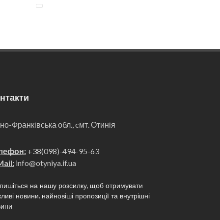
нтакти
ано-Франківська обл., cмт. Отинія
лефон:
+38(098)-494-95-63
ail:
info@otyniya.if.ua
пишіться на нашу розсилку, щоб отримувати
ливі новини, найновіші пропозиції та внутрішні
ини: