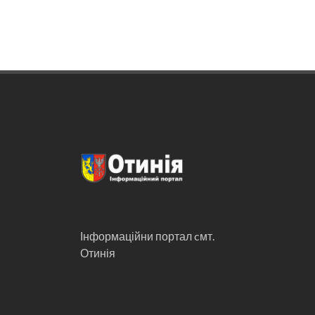
Інформаційни портал cмт.
Отинія