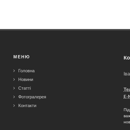
МЕНЮ
Ко
Головна
Ів
Новини
Статті
Те
E-M
Фотогралерея
Контакти
Під
важ
нов