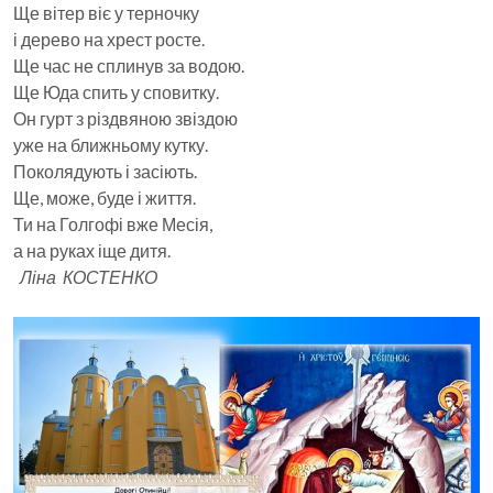
Ще вітер віє у терночку
і дерево на хрест росте.
Ще час не сплинув за водою.
Ще Юда спить у сповитку.
Он гурт з різдвяною звіздою
уже на ближньому кутку.
Поколядують і засіють.
Ще, може, буде і життя.
Ти на Голгофі вже Месія,
а на руках іще дитя.
Ліна КОСТЕНКО