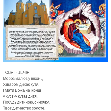
СВЯТ-ВЕЧІР
Мороз малює у віконці.
Узваром дихає кутя.
І Мати Божа на іконці
у хустку кутає дитя.
Побудь дитиною, синочку.
Твоє дитинство золоте.