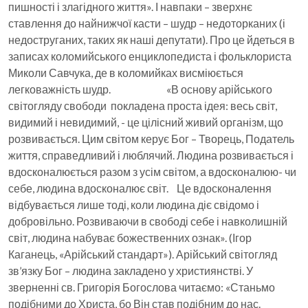
пишності і злагідного життя». І навпаки – зверхнє
ставлення до найнижчої касти – шудр – недоторканих (і
недоструганих, таких як наші депутати). Про це йдеться в
записах коломийського енциклопедиста і фольклориста
Миколи Савчука, де в коломийках висміюється
легковажність шудр. «В основу арійського
світогляду свободи покладена проста ідея: весь світ,
видимий і невидимий, - це цілісний живий організм, що
розвивається. Цим світом керує Бог – Творець, Податель
життя, справедливий і люблячий. Людина розвивається і
вдосконалюється разом з усім світом, а вдосконалюю- чи
себе, людина вдосконалює світ. Це вдосконалення
відбувається лише тоді, коли людина діє свідомо і
добровільно. Розвиваючи в свободі себе і навколишній
світ, людина набуває божественних ознак». (Ігор
Каганець, «Арійський стандарт»). Арійський світогляд
зв’язку Бог – людина закладено у християнстві. У
зверненні св. Григорія Богослова читаємо: «Станьмо
подібними до Христа, бо Він став подібним до нас.