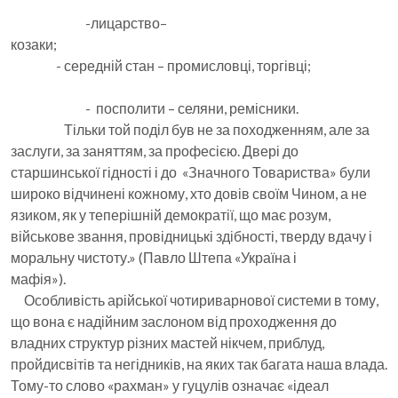
-лицарство–
козаки;
- середній стан – промисловці, торгівці;
- посполити – селяни, ремісники.
Тільки той поділ був не за походженням, але за
заслуги, за заняттям, за професією. Двері до
старшинської гідності і до «Значного Товариства» були
широко відчинені кожному, хто довів своїм Чином, а не
язиком, як у теперішній демократії, що має розум,
військове звання, провідницькі здібності, тверду вдачу і
моральну чистоту.» (Павло Штепа «Україна і
мафія»).
Особливість арійської чотириварнової системи в тому,
що вона є надійним заслоном від проходження до
владних структур різних мастей нікчем, приблуд,
пройдисвітів та негідників, на яких так багата наша влада.
Тому-то слово «рахман» у гуцулів означає «ідеал