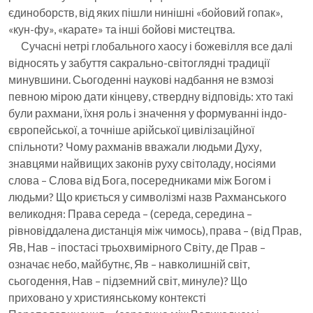
єдиноборств, від яких пішли нинішні «бойовий гопак»,
«кун-фу», «карате» та інші бойові мистецтва.
Сучасні нетрі глобального хаосу і божевілля все далі
відносять у забуття сакрально-світоглядні традиції
минувшини. Сьогоденні наукові надбання не взмозі
певною мірою дати кінцеву, ствердну відповідь: хто такі
були рахмани, їхня роль і значення у формуванні індо-
європейської, а точніше арійської цивілізаційної
спільноти? Чому рахманів вважали людьми Духу,
знавцями найвищих законів руху світоладу, носіями
слова – Слова від Бога, посередниками між Богом і
людьми? Що криється у символізмі назв Рахманського
великодня: Права середа – (середа, середина –
рівновіддалена дистанція між чимось), права – (від Прав,
Яв, Нав – іпостасі трьохвимірного Світу, де Прав –
означає небо, майбутнє, Яв – навколишній світ,
сьогодення, Нав – підземний світ, минуле)? Що
приховано у християнському контексті