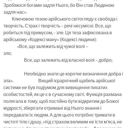
Зробімося богами задля Нього, бо Він став Людиною
задля нас».
Ключовою тезою арійського світогляду є свобода і
творчість. Страх і творчість – речі несумісні. Все, що
робиться під примусом, - зле. Ця теза зафіксована в
арійському «Кодексі ману» (Кодексі людини):
«Все, що залежить від чужої волі –
зло;
Все, що залежить від власної волі – добро;
Необхідно знати це коротке визначення добра і
зла». Вищий ієрархічний щабель арійської
системи не був подіумом для вивищення пихатих
особистостей, як це є в сучасному світі. Функція рахмана
полягала в тому, щоб постійно бути відкритим до Божої
мудрості, зберігати отримані від Нього знання і
передавати їх людям. А для цього потрібно тримати в
чистоті тіло і душу, «під страхом великим не їсти м’яса, не