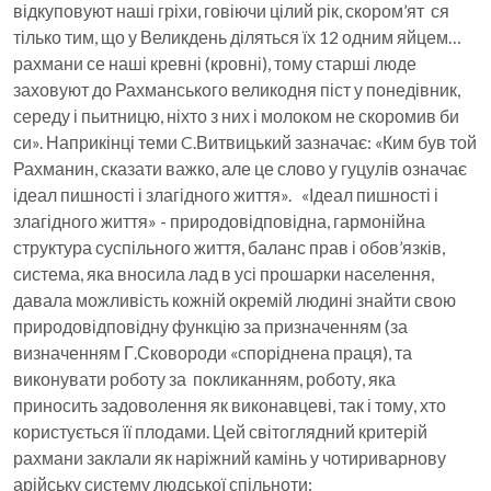
відкуповуют наші гріхи, говіючи цілий рік, скором’ят ся
тілько тим, що у Великдень діляться їх 12 одним яйцем…
рахмани се наші кревні (кровні), тому старші люде
заховуют до Рахманського великодня піст у понедівник,
середу і пьитницю, ніхто з них і молоком не скоромив би
си». Наприкінці теми C.Витвицький зазначає: «Ким був той
Рахманин, сказати важко, але це слово у гуцулів означає
ідеал пишності і злагідного життя». «Ідеал пишності і
злагідного життя» - природовідповідна, гармонійна
структура суспільного життя, баланс прав і обов’язків,
система, яка вносила лад в усі прошарки населення,
давала можливість кожній окремій людині знайти свою
природовідповідну функцію за призначенням (за
визначенням Г.Сковороди «споріднена праця), та
виконувати роботу за покликанням, роботу, яка
приносить задоволення як виконавцеві, так і тому, хто
користується її плодами. Цей світоглядний критерій
рахмани заклали як наріжний камінь у чотириварнову
арійську систему людської спільноти: