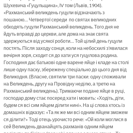
Шухевича «Гуцульщина», ІV том (Львів, 1904).
«Рахманський великдень гуцули відзначають з
пошаною… Четвертої середи по святах великодних
обходять гуцули Рахманський великдень. Того дня не
йдуть вправді до церкви, але дома на знак свята
здержуються від усякої роботи… Той цілий день гуцули
постять. Після заходу сонця, коли на небосхилі з’явилася
вечірня зоря, сходит ся до хати уся гуцулова родина.
Господиня дає батькові одне варене яйце і кладе на столі
лише одну паску, збережену спеціально до цього дня від
Великодня. (Власне, святили три паски: одну споживали
на Великдень, другу на Провідну неділю, а третю на
Рахманський великдень). Тримаючи подане яйце в руці,
господар дому стає посеред хати і мовить: «Ходіть, діти,
будем ся всі сим яйцем ділити нині». На ці слова хтось із
домашніх відказує: «Та як же ми всі одним яйцем зможем
ся ділити?» Тоді отець урочисто рече: «Ой коли моглися в
сей Великдень дванайцять рахманів одним яйцем