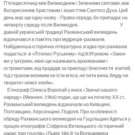
П’ятидесятниці між Великоднем і Зеленими святами, між
Воскресінням Христовим і зішесттям Святого Духа. Цей
день має ще одну назву – Права середа, бо припадає на
четверту середу після Великодня. У
давній українській традиції Рахманський великдень
відзначався в пам’ять про мудреців-рахманів.
Найдавніша історична літературна згадка про рахманів
подається в «Літописі Руському» під 839 роком; «Закон
же у іуктриян, яких ще називають врахманами і
островитами, від прадідів за приклад і благочестя взятий,
під страхом великим не їсти м’яса, не пити вина, блуду не
творити і ніякої злоби».
Етнограф Олекса Воропай у книзі «Звичаї нашого
народу» (Мюнхен, 1966) подає, що ще на початку ХХ ст.
Рахманський великдень відзначали на Київщині,
Полтавщині, Херсонщині, Поділлі. Про особливості
обряду Рахманського великодня на Гуцульщині йдеться у
працях етнографів Софрона Витвицького «Історичний
нарис про гуцулів» (Львів 1863) та Володимира