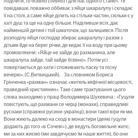
поділити, то бізівно (певно) і для нас одного стане». Те
повідавши, поважно оббиває з яйця шкаралупу і складає
її на столі, а саме яйце ділить на стільки частин, скільки є у
хаті душ та ще на одну більше. Наділивши всіх, дає
найменшій дитині і той шматочок, що залишився. Після
розподілу яйця господар збирає шкаралупу і разом з
дітьми йде на берег річки, де кидає її на воду при цьому
промовляючи: «Яйце не зайде до рахманина, але
шкаралупа зайде, тай зайде бізівно». Потім усі
повертаються до хати і споживають паску та пісну
вечерю». (С.Витвицький). За cловником Бориса
Грінченка «рахман» означає «житель міфічної місцевості,
праведний християнин». Таке саме трактування цього
слова знаходимо у праці Володимира Шухевича : «Гуцули
повістують, що рахмани се черці (монахи), справедливі
руснаки (справжні русини-українці), вони такої віри як ми.
Вони жиють далеко на сході в монастири (деякі гуцули
додають до того «в Сочеві»), де ведуть богомільне житє;
ми за них жиємо (ми завдячуємо їм наше життя), бо они