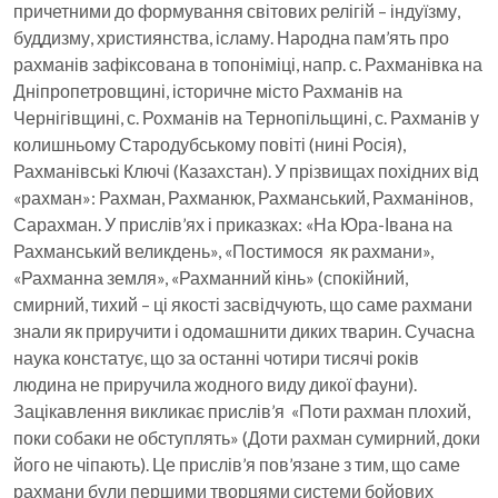
причетними до формування світових релігій – індуїзму,
буддизму, християнства, ісламу. Народна пам’ять про
рахманів зафіксована в топоніміці, напр. с. Рахманівка на
Дніпропетровщині, історичне місто Рахманів на
Чернігівщині, с. Рохманів на Тернопільщині, с. Рахманів у
колишньому Стародубському повіті (нині Росія),
Рахманівські Ключі (Казахстан). У прізвищах похідних від
«рахман»: Рахман, Рахманюк, Рахманський, Рахманінов,
Сарахман. У прислів’ях і приказках: «На Юра-Івана на
Рахманський великдень», «Постимося як рахмани»,
«Рахманна земля», «Рахманний кінь» (спокійний,
смирний, тихий – ці якості засвідчують, що саме рахмани
знали як приручити і одомашнити диких тварин. Сучасна
наука констатує, що за останні чотири тисячі років
людина не приручила жодного виду дикої фауни).
Зацікавлення викликає прислів’я «Поти рахман плохий,
поки собаки не обступлять» (Доти рахман сумирний, доки
його не чіпають). Це прислів’я пов’язане з тим, що саме
рахмани були першими творцями системи бойових