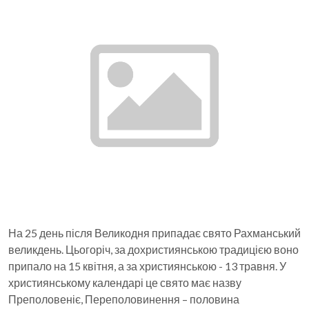
На 25 день після Великодня припадає свято Рахманський
великдень. Цьогоріч, за дохристиянською традицією воно
припало на 15 квітня, а за християнською - 13 травня. У
християнському календарі це свято має назву
Преполовеніє, Переполовинення – половина