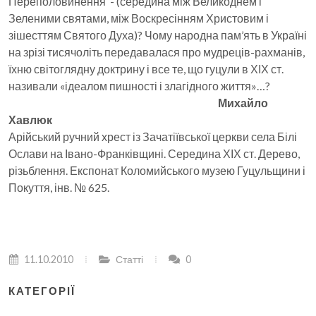
Переполовинення - (середина між Великоднем і
Зеленими святами, між Воскресінням Христовим і
зішесттям Святого Духа)? Чому народна пам’ять в Україні
на зрізі тисячоліть передавалася про мудреців-рахманів,
їхню світоглядну доктрину і все те, що гуцули в ХІХ ст.
називали «ідеалом пишності і злагідного життя»…?
Михайло
Хавлюк
Арійський ручний хрест із Зачатіївської церкви села Білі
Ослави на Івано-Франківщині. Середина ХІХ ст. Дерево,
різьблення. Експонат Коломийського музею Гуцульщини і
Покуття, інв. № 625.
11.10.2010
Статті
0
КАТЕГОРІЇ