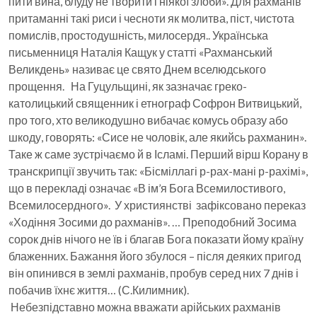
пити вина, блуду не творити і ніякої злоби». Для рахманів
притаманні такі риси і чесноти як молитва, піст, чистота
помислів, простодушність, милосердя.. Українська
письменниця Наталія Кащук у статті «Рахманський
Великдень» називає це свято Днем вселюдського
прощення. На Гуцульщині, як зазначає греко-
католицький священник і етнограф Софрон Витвицький,
про того, хто великодушно вибачає комусь образу або
шкоду, говорять: «Сисе не чоловік, але якийсь рахманин».
Таке ж саме зустрічаємо й в Ісламі. Перший вірш Корану в
транскрипції звучить так: «Бісміллагі р-рах-мані р-рахімі»,
що в перекладі означає «В ім’я Бога Всемилостивого,
Всемилосердного». У християнстві зафіксовано переказ
«Ходіння Зосими до рахманів». … Преподобний Зосима
сорок днів нічого не їв і благав Бога показати йому країну
блаженних. Бажання його збулося – після деяких пригод
він опинився в землі рахманів, пробув серед них 7 днів і
побачив їхнє життя… (С.Килимник).
Небезпідставно можна вважати арійських рахманів