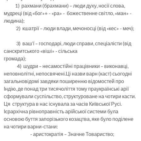
1) рахмани (брахмани) – люди духу, носії слова,
мудреці (від «бог»+ - «ра» - божественне світло, «ман» -
людина);
2) кшатрії – люди влади, мечоносці (від «кес» - меч);
3) ваш’ї – господарі, люди справи, спеціалісти (від
санскритського «віші» - сільська
громада);
4) шудри – несамостійні працівники – виконавці,
неповнолітні, непосвячені.Ці назви варн (каст) сьогодні
загальновідомі завдяки поширенню відомостей про
Індію, де понад три тисячоліття тому праукраїнські арії
сформували суспільство, структуроване на чотири касти.
Ця структура в нас існувала за часів Київської Русі.
Ієрархічна рівноправність арійської системи була
основою буття запорізького козацтва, яке було поділене
на чотири варни-стани:
- аристократія – Значне Товариство;