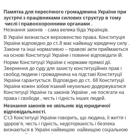
Памятка для пересічного громадянина України при
зустрічі з працівниками силових структур в тому
числі і правоохоронними органами .
Незнання законів - сама велика біда Українців.
В Україні визнається верховенство права. Конституція
України відповідно до ст..8 має найвищу юридичну силу .
Закони та інші нормативно – правові акти приймаються
на основі Конституції України і повинні відповідати їй.
Норми Конституції України є нормами прямої дії.
Звернення до суду для захисту конституційних прав і
свобод людини і громадянина на підставі Конституції
України гарантується. Відповідно до ст.. 68 Конституції
України кожен зобов’язаний неухильно додержуватися
Конституції України та законів України , не посягати на
права і свободи , честь і гідність інших людей.
Незнання законів не звільняє від юридичної
відповідальності.
Ст.3 Конституції України говорить, що людина, її життя і
здоров’я, честь і гідність, недоторканість і безпека
визнаються в Україні найвищою найвищою соціальною