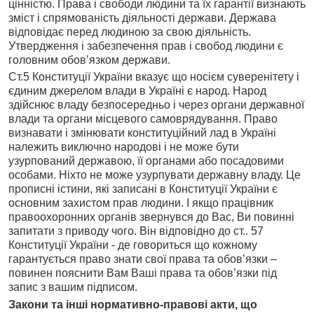
цінністю. Права і свободи людини та їх гарантії визнають
зміст і спрямованість діяльності держави. Держава
відповідає перед людиною за свою діяльність.
Утвердження і забезпечення прав і свобод людини є
головним обов’язком держави.
Ст.5 Конституції України вказує що носієм суверенітету і
єдиним джерелом влади в Україні є народ. Народ
здійснює владу безпосередньо і через органи державної
влади та органи місцевого самоврядування. Право
визнавати і змінювати конституційний лад в Україні
належить виключно народові і не може бути
узурпований державою, її органами або посадовими
особами. Ніхто не може узурпувати державну владу. Це
прописні істини, які записані в Конституції України є
основним захистом прав людини. І якщо працівник
правоохоронних органів звернувся до Вас, Ви повинні
запитати з приводу чого. Він відповідно до ст.. 57
Конституції України - де говориться що кожному
гарантується право знати свої права та обов’язки –
повинен пояснити Вам Ваші права та обов’язки під
запис з вашим підписом.
Закони та інші нормативно-правові акти, що