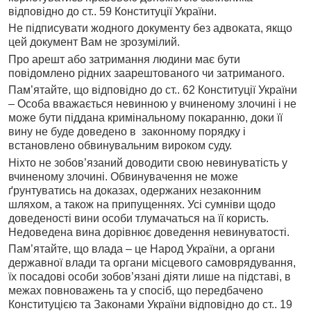
відповідно до ст.. 59 Конституції України.
Не підписувати жодного документу без адвоката, якщо
цей документ Вам не зрозумілий.
Про арешт або затримання людини має бути
повідомлено рідних заарештованого чи затриманого.
Пам’ятайте, що відповідно до ст.. 62 Конституції України
– Особа вважається невинною у вчиненому злочині і не
може бути піддана кримінальному покаранню, доки її
вину не буде доведено в законному порядку і
встановлено обвинувальним вироком суду.
Ніхто не зобов’язаний доводити свою невинуватість у
вчиненому злочині. Обвинувачення не може
ґрунтуватись на доказах, одержаних незаконним
шляхом, а також на припущеннях. Усі сумніви щодо
доведеності вини особи тлумачаться на її користь.
Недоведена вина дорівнює доведення невинуватості.
Пам’ятайте, що влада – це Народ України, а органи
державної влади та органи місцевого самоврядування,
їх посадові особи зобов’язані діяти лише на підставі, в
межах повноважень та у спосіб, що передбачено
Конституцією та Законами України відповідно до ст.. 19