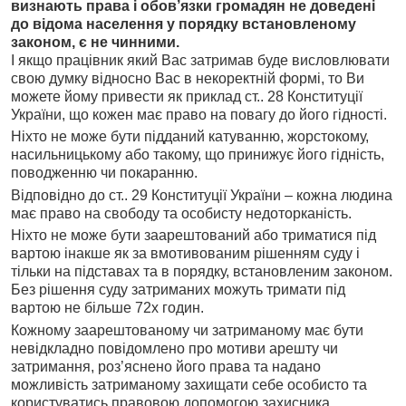
визнають права і обов’язки громадян не доведені
до відома населення у порядку встановленому
законом, є не чинними.
І якщо працівник який Вас затримав буде висловлювати
свою думку відносно Вас в некоректній формі, то Ви
можете йому привести як приклад ст.. 28 Конституції
України, що кожен має право на повагу до його гідності.
Ніхто не може бути підданий катуванню, жорстокому,
насильницькому або такому, що принижує його гідність,
поводженню чи покаранню.
Відповідно до ст.. 29 Конституції України – кожна людина
має право на свободу та особисту недоторканість.
Ніхто не може бути заарештований або триматися під
вартою інакше як за вмотивованим рішенням суду і
тільки на підставах та в порядку, встановленим законом.
Без рішення суду затриманих можуть тримати під
вартою не більше 72х годин.
Кожному заарештованому чи затриманому має бути
невідкладно повідомлено про мотиви арешту чи
затримання, роз’яснено його права та надано
можливість затриманому захищати себе особисто та
користуватись правовою допомогою захисника