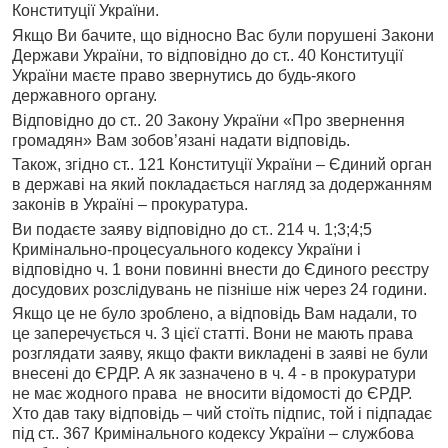
Конституції України.
Якщо Ви бачите, що відносно Вас були порушені Закони
Держави України, то відповідно до ст.. 40 Конституції
України маєте право звернутись до будь-якого
державного органу.
Відповідно до ст.. 20 Закону України «Про звернення
громадян» Вам зобов’язані надати відповідь.
Також, згідно ст.. 121 Конституції України – Єдиний орган
в державі на який покладається нагляд за додержанням
законів в Україні – прокуратура.
Ви подаєте заяву відповідно до ст.. 214 ч. 1;3;4;5
Кримінально-процесуального кодексу України і
відповідно ч. 1 вони повинні внести до Єдиного реєстру
досудових розслідувань не пізніше ніж через 24 години.
Якщо це не було зроблено, а відповідь Вам надали, то
це заперечується ч. 3 цієї статті. Вони не мають права
розглядати заяву, якщо факти викладені в заяві не були
внесені до ЄРДР. А як зазначено в ч. 4 - в прокуратури
не має жодного права не вносити відомості до ЄРДР.
Хто дав таку відповідь – чий стоїть підпис, той і підпадає
під ст.. 367 Кримінального кодексу України – службова