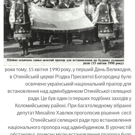
роки тому, 15 квітня 1990 року, у перший День Великодня,
в Отинійській церкві Різдва Пресвятої Богородиці було
освячено український національний прапор для
встановлення над адмінбудинком Отинійської селищної
ради. Це був один із перших подібних заходів у
Коломийському районі. При багатолюдному зібранні
депутат Михайло Хавлюк проголосив рішення сесії
Отинійської селищної ради про встановлення
національного пропора над адмінбудинком. В урочистій
обстановці, почесну місію встановлення прапора було