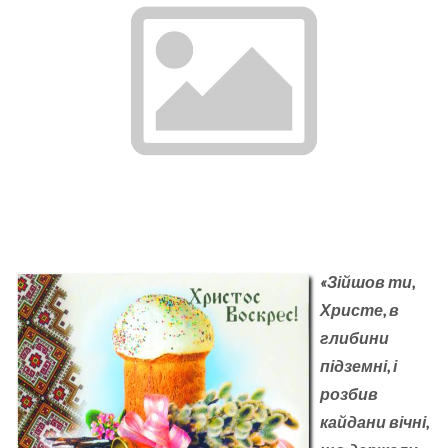
«Зійшов ти,
Христе, в
глибини
підземні, і
розбив
кайдани вічні,