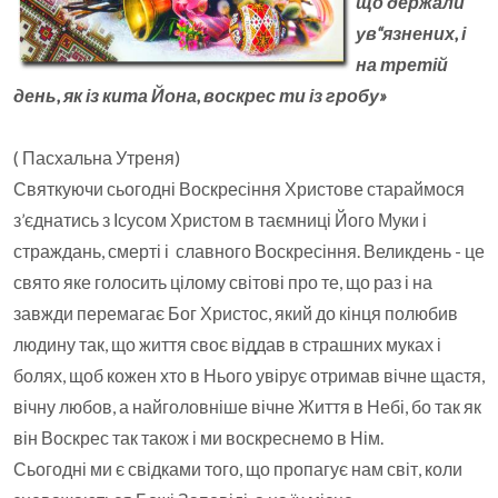
що держали
ув“язнених, і
на третій
день, як із кита Йона, воскрес ти із гробу»
( Пасхальна Утреня)
Святкуючи сьогодні Воскресіння Христове стараймося
з’єднатись з Ісусом Христом в таємниці Його Муки і
страждань, смерті і славного Воскресіння. Великдень - це
свято яке голосить цілому світові про те, що раз і на
завжди перемагає Бог Христос, який до кінця полюбив
людину так, що життя своє віддав в страшних муках і
болях, щоб кожен хто в Нього увірує отримав вічне щастя,
вічну любов, а найголовніше вічне Життя в Небі, бо так як
він Воскрес так також і ми воскреснемо в Нім.
Сьогодні ми є свідками того, що пропагує нам світ, коли