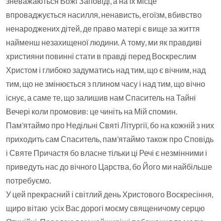
зневажаються Божі Заповіді, а на їх місце
впроваджується насилля, ненависть, егоїзм, вбивство
ненароджених дітей, де право матері є вище за життя
найменш незахищеної людини. А тому, ми як правдиві
християни повинні стати в правді перед Воскреслим
Христом і глибоко задуматись над тим, що є вічним, над
тим, що не змінюється з плином часу і над тим, що вічно
існує, а саме те, що залишив нам Спаситель на Тайні
Вечері коли промовив: це чиніть на Мій спомин.
Пам’ятаймо про Недільні Святі Літургії, бо на кожній з них
приходить сам Спаситель, пам’ятаймо також про Сповідь
і Святе Причастя бо власне тільки ці Речі є незмінними і
приведуть нас до вічного Царства, бо Його ми найбільше
потребуємо.
У цей прекрасний і світлий день Христового Воскресіння,
щиро вітаю усіх Вас дорогі моєму священичому серцю