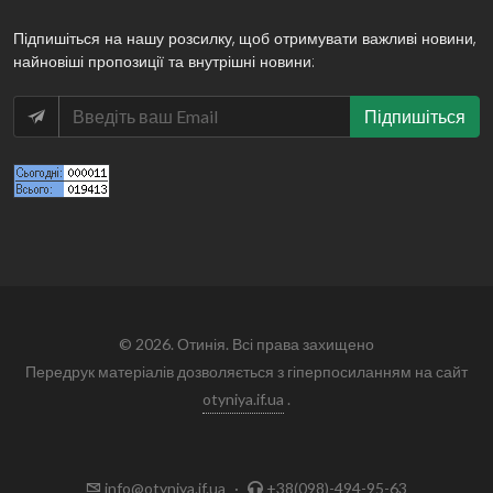
Підпишіться на нашу розсилку, щоб отримувати важливі новини,
найновіші пропозиції та внутрішні новини:
Підпишіться
© 2026. Отинія. Всі права захищено
Передрук матеріалів дозволяється з гіперпосиланням на сайт
otyniya.if.ua
.
info@otyniya.if.ua
·
+38(098)-494-95-63