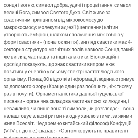
сонця і вогню, символ добра, удачі і процвітання, символ
величі Бога, символ Святого Духа. Світ живе за
свастичним принципом від мікрокосмосу до
макрокосмосу: молекули адгезії (щеплення) клітин
утворюють ембріон, шляхом сполучення між собою у
формі свастики – (початок життя), вигляд свастики має 4-
секторна структура магнітних полів навколо Сонця, такий
же вигляд має наша та інші галактики. Біолокаційні
досліди показують, що знак свастики випромінює
позитивну енергію у всьому спектрі частот людського
організму. Понад 80 відсотків інформації людина отримує
за допомогою зору (Краще один раз побачити, ніж тисячу
разів почути). Орнаменталістика давньої гуцульської
писанки – органічна складова частина психіки людини, і
неважливо, чи пише вона ті символи, чи розглядає: – вона
налаштовує власні ритми на одну хвилю з тими, за якими
живе Всесвіт. Недаремно китайський філософ Конфуцій
(V-ІV ст. до н.е.) сказав: - «Світом керують не правителі і
їхні закони, а знаки і символи».