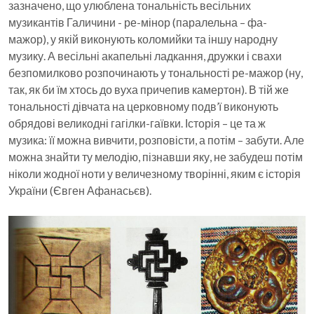
зазначено, що улюблена тональність весільних
музикантів Галичини - ре-мінор (паралельна – фа-
мажор), у якій виконують коломийки та іншу народну
музику. А весільні акапельні ладкання, дружки і свахи
безпомилково розпочинають у тональності ре-мажор (ну,
так, як би їм хтось до вуха причепив камертон). В тій же
тональності дівчата на церковному подв’ї виконують
обрядові великодні гагілки-гаївки. Історія – це та ж
музика: її можна вивчити, розповісти, а потім – забути. Але
можна знайти ту мелодію, пізнавши яку, не забудеш потім
ніколи жодної ноти у величезному творінні, яким є історія
України (Євген Афанасьєв).