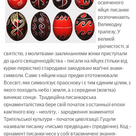
освяченого
яйця-писанки
розпочинають
Великодну
трапезу. У
великій
урочистості, зі
святістю, з молитвами-заклинаннями жінки приступали
до цього священнодійства – писали на яйцях (тільки від
курки-первістки) стародавні закодовані маґічні знаки-
символи. Саме з яйцем наші предки ототожнювали
Всесвіт, яке символізує праоснову і є тим єдиним цілим, з
якого походить небо і земля, а з середини (жовтка)
виникає сонце. Традиційна писанкарська
орнаменталістика бере свій початок з останньої епохи
кам’яного віку – неоліту, - зародження знаменитої
Трипільської культури – початок цивілізації. Гуцули
називали писанку «письмо предвіцьке» (предвічне). Код –
орнамент писанки несе у собі втаємничені знання-