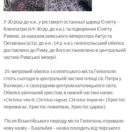
У 30 році до н.е., у рік смерті останньої цариці Єгипту –
Клеопатри (69-30 рр. до н.е.), та підкорення Єгипту
Римові, за наказом римського імператора Авґуста
Октавіана (63 р. до н.е.-14 р. н.е.), геліопольський обеліск
доставлено до Риму, де його встановлено в центральній
частині Римської імперії.
25-метровий обеліск з єгипетського міста Геліополя
стоїть сьогодні в центральній частині площі св. Петра у
Ватикані, і є своєрідним центром католицьеого світу.
Обеліск увінчаний хрестом, в нижній частині напис:
«Christus vincit, Christus regnat, Christus imperat» (Христос
перемагає, Христос повеліває, Христос царює).
Після Візантійського періоду місто Геліополь отримало
нову назву – Баальбек – назва походить від тюрського