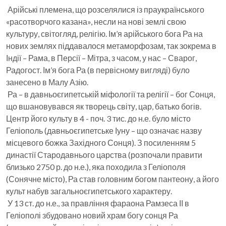
Арійські племена, що розселялися із праукраїнського
«расотворчого казана», несли на нові землі свою
культуру, світогляд, релігію. Ім’я арійського бога Ра на
нових землях піддавалося метаморфозам, так зокрема в
Індії – Рама, в Персії – Мітра, з часом, у нас – Сварог,
Радогост. Ім’я бога Ра (в первісному вигляді) було
занесено в Малу Азію.
Ра – в давньоєгипетській міфології та релігії – бог Сонця,
що вшановувався як творець світу, цар, батько богів.
Центр його культу в 4 - поч. 3 тис. до н.е. було місто
Геліополь (давньоєгипетське Іуну – що означає назву
місцевого божка Західного Сонця). З посиленням 5
династії Стародавнього царства (розпочали правити
близько 2750 р. до н.е.), яка походила з Геліополя
(Сонячне місто), Ра став головним богом пантеону, а його
культ набув загальноєгипетського характеру.
У 13 ст. до н.е., за правління фараона Рамзеса ІІ в
Геліополі збудовано новий храм богу сонця Ра