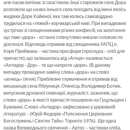
але паски випікає зі свастикою. Інші старожили села Дора
розповіли що назва їхнього села походить від імені якоїсь
жидівки Дори Хайкіної, яка там колись самовіддано
трудилася на «тяжкій» корчмарській ниві. При випадкових
зустрічах зі священниками різних конфесій, на запитання
що таке «дора» - останні співчутливо кивали головою по
діагоналі. Відповідь отримав від священника УАПЦ о.
Ігоря Приймака: - частина просфори (проскура – хліб для
причастя), що залишилась від «Агнця» називається
«Антидор - Дор» - те що напроти «дори». (В даному
випадку проведено заміну слова «дора» на слово
«агнець» (ягня). Приблизне тлумачення я отримав від
мешканців села Яблуниця. Отинієць Володимир Ботюк,
випускник духовної семінарії, журналіст, зазначив, що
слово «дора» в якості причастя поширене на Гуцульщині і
Буковині. Слово «Антидор» зафіксовано у церковній
літературі: - (Юрій Федорів «Пояснення Церковних
Богослужень і Святих Тайн» Торонто 1976). Ще одна
назва Великоднього свячення – Артос – частинки хліба,