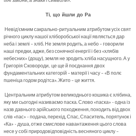
Ті, що йшли до Ра
Невід’ємним сакрально-ритуальним атрибутом усіх свят
річного циклу нашої хліборобської нації являється дар
неба і землі – хліб. Не земля родить, а небо – говорили
наші предки, адже, без сонячної енергії і без «хлябів
небесних» (дощу), земля не зродить хліба насущного. А у
Григорія Сковороди, це ще й поєднання двох
фундаментальних категорій – матерії і часу – «В полє
пшеніца годом родітса». Жито – це життя.
Центральним атрибутом великоднього кошика є хлібина,
яку ми сьогодні називаємо паска. Слово «паска» - одна із
назв давнього арійського походження, походить від двох
слів «пас» - подача, перехід, Спас, Спаситель, порятунок і
«Ка» - душа, отже смислове навантаження цього слова
несе у собі природовідповідність весняного циклу –