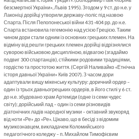
безсмертної України», Львів 1995). Згодом у 9 ст. до н.е. у
Лаконіці дорійці утворили державу-поліс під назвою
Спарта. Після Пелопонеської війни 431-404 рр. до н.е.
Спарта встановила гегемонію над усією Грецією. Таким
чином дори стали одним із основних грецьких племен. На
відміну від решти грецьких племен дорійці відрізнялися
суворою військовою дисципліною, відвагою (згадаймо
подвиг 300 спартанців), стійкими родовими традиціями,
гордістю та простотою життя. (Сергій Наливайко «Етнічна
історя давньої України» Київ 2007). З часом дори
адаптували вищу мікенську культуру: доричний ордер –
один із трьох давньогрецьких ордерів, в його стилі у 6 ст.
до н.е. збудовано храм Артеміди (одне із семи чудес
світу); дорійський лад – один із семи різновидів
діатонічних ладів народної музики – октавний звукоряд
від ноти «Ре» до «Ре». Цікаво, що в бесіді з відомим
музикознавцем, викладачем Коломийського
педагогічного коледжу – п. Михайлом Тимофієвим