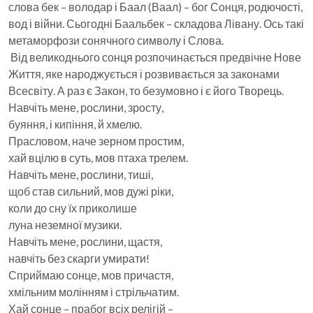
слова бек – володар і Баал (Ваал) – бог Сонця, родючості,
вод і війни. Сьогодні Баальбек – складова Лівану. Ось такі
метаморфози сонячного символу і Слова.
Від великоднього сонця розпочинається предвічне Нове
Життя, яке народжується і розвивається за законами
Всесвіту. А раз є Закон, то безумовно і є його Творець.
Навчіть мене, рослини, зросту,
буяння, і кипіння, й хмелю.
Прасловом, наче зерном простим,
хай вцілю в суть, мов птаха трелем.
Навчіть мене, рослини, тиші,
щоб став сильний, мов дужі ріки,
коли до сну їх приколише
луна неземної музики.
Навчіть мене, рослини, щастя,
навчіть без скарги умирати!
Сприймаю сонце, мов причастя,
хмільним молінням і стрільчатим.
Хай сонце – прабог всіх релігій –