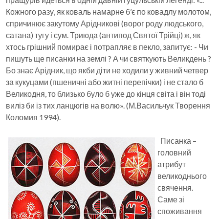
Кожного разу, як коваль намарне б’є по ковадлу молотом,
спричинює закутому Арідникові (ворог роду людського,
сатана) тугу і сум. Триюда (антипод Святої Трійці) ж, як
хтось грішний помирає і потрапляє в пекло, запитує: - Чи
пишуть ще писанки на землі ? А чи святкують Великдень ?
Бо знає Арідник, що якби діти не ходили у живний четвер
за кукуцами (пшеничні або житні перепічки) і не стало б
Великодня, то близько було б уже до кінця світа і він тоді
виліз би із тих ланцюгів на волю». (М.Васильчук Творення
Коломия 1994).
Писанка –
головний
атрибут
великоднього
свячення.
Саме зі
споживання