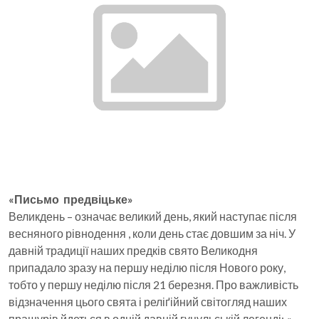
«Письмо предвіцьке»
Великдень – означає великий день, який наступає після
весняного рівнодення , коли день стає довшим за ніч. У
давній традиції наших предків свято Великодня
припадало зразу на першу неділю після Нового року,
тобто у першу неділю після 21 березня. Про важливість
відзначення цього свята і реліґійний світогляд наших
пращурів йдеться в одній давній гуцульській легенді: «...