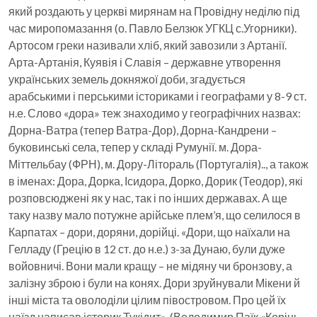
який роздають у церкві мирянам на Провідну неділю під
час миропомазання (о. Павло Белзюк УГКЦ с.Угорники).
Артосом греки називали хліб, який завозили з Артанії.
Арта-Артанія, Куявія і Славія – державне утворення
українських земель докняжої доби, згадується
арабськими і перськими істориками і географами у 8-9 ст.
н.е. Слово «дора» теж знаходимо у географічних назвах:
Дорна-Ватра (тепер Ватра-Дор), Дорна-Кандрени –
буковинські села, тепер у складі Румунії. м. Дора-
Міттельбау (ФРН), м. Дору-Літораль (Португалія).., а також
в іменах: Дора, Дорка, Ісидора, Дорко, Дорик (Теодор), які
розповсюджені як у нас, так і по інших державах. А ще
таку назву мало потужне арійське плем’я, що селилося в
Карпатах – дори, доряни, дорійці. «Дори, що наїхали на
Гелладу (Грецію в 12 ст. до н.е.) з-за Дунаю, були дуже
войовничі. Вони мали кращу – не мідяну чи бронзову, а
залізну зброю і були на конях. Дори зруйнували Мікени й
інші міста та оволоділи цілим півостровом. Про цей їх
наїзд написав історик Тукідит». (Володимир Паїк «Корінь