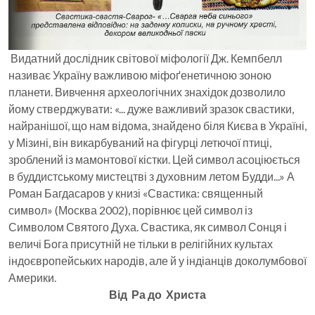
Видатний дослідник світової міфології Дж. Кемпбелл
називає Україну важливою міфоґенетичною зоною
планети. Вивчення археологічних знахідок дозволило
йому стверджувати: «... дуже важливий зразок свастики,
найранішої, що нам відома, знайдено біля Києва в Україні,
у Мізині, він викарбуваний на фігурці летючої птиці,
зроблений із мамонтової кістки. Цей символ асоціюється
в буддистському мистецтві з духовним летом Будди...» А
Роман Багдасаров у книзі «Свастика: священный
символ» (Москва 2002), порівнює цей символ із
Символом Святого Духа. Свастика, як символ Сонця і
величі Бога присутній не тільки в релігійних культах
індоєвропейських народів, але й у індіанців доколумбової
Америки.
Від Ра до Христа