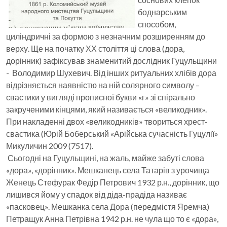
боднарським
способом,
циліндричні за формою з незначним розширенням до
верху. Ще на початку ХХ століття ці слова (дора,
дорінник) зафіксував знаменитий дослідник Гуцульщини
- Володимир Шухевич. Від інших ритуальних хлібів дора
відрізняється наявністю на ній солярного символу –
свастики у вигляді прописної букви «г» зі спірально
закрученими кінцями, який називається «великодник».
При накладенні двох «великодників» твориться хрест-
свастика (Юрій Боберський «Арійська сучасність Гуцулії»
Микуличин 2009 (7517).
Сьогодні на Гуцульщині, на жаль, майже забуті слова
«дора», «дорінник». Мешканець села Татарів з урочища
Женець Стефурак Федір Петрович 1932 р.н., дорінник, що
лишився йому у спадок від діда-прадіда називає
«пасковец». Мешканка села Дора (передмістя Яремча)
Петращук Анна Петрівна 1942 р.н. не чула що то є «дора»,