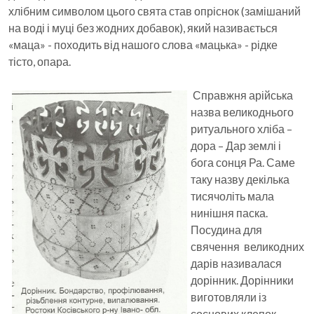
хлібним символом цього свята став опріснок (замішаний
на воді і муці без жодних добавок), який називається
«маца» - походить від нашого слова «мацька» - рідке
тісто, опара.
Справжня арійська
назва великоднього
ритуального хліба –
дора – Дар землі і
бога сонця Ра. Саме
таку назву декілька
тисячоліть мала
нинішня паска.
Посудина для
свячення великодних
дарів називалася
дорінник. Дорінники
виготовляли із
соснових клепок