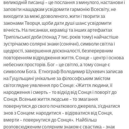
великодній писанці – це послання з минулого, настанови і
заповіти нащадкам усвідомити гармонію Всесвіту, не
виходити за межі дозволеного, жити і творити за
законами Творця, щоби дати душі шанс усвідомити
вічність. На писанках, кераміці та інших артефактах
Трипільської доби (понад 7 тис. років тому) найчастіше
зустрічаємо солярні знаки (сонячні), символи світла і
щедрості, завершення досконалості, безперервним
повторенням відродження життя. Сонце – центр і основа
небесних просторів. Бог – це світло, а тому сонце є
символом Бога. Етнограф Володимир Шухевич записав
на Гуцульщині унікальне за філософським змістом
світоглядне уявлення про Сонце: «Життя людини, її
народження і смерть – то відхід від Сонця і поворіт до
Сонця. Всеньке життя людське – то змагання
повернутися до свого початкового джерела, з’єднатися
знов з Сонцем: народитися – відірватися від Сонця,
вмерти – повернутися до Сонця». Найбільш
розповсюдженим солярним знаком є свастика – знак