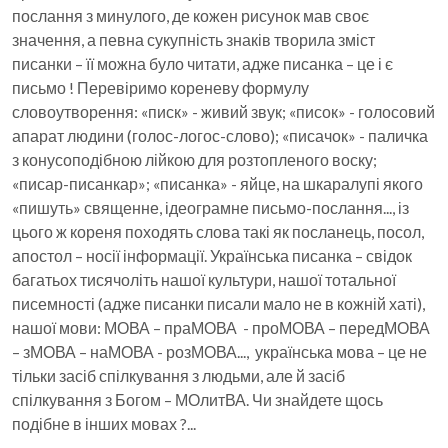
послання з минулого, де кожен рисунок мав своє
значення, а певна сукупність знаків творила зміст
писанки – її можна було читати, адже писанка – це і є
письмо ! Перевіримо кореневу формулу
словоутворення: «писк» - живий звук; «писок» - голосовий
апарат людини (голос-логос-слово); «писачок» - паличка
з конусоподібною лійкою для розтопленого воску;
«писар-писанкар»; «писанка» - яйце, на шкаралупі якого
«пишуть» священне, ідеограмне письмо-послання..., із
цього ж кореня походять слова такі як посланець, посол,
апостол – носії інформації. Українська писанка – свідок
багатьох тисячоліть нашої культури, нашої тотальної
писемності (адже писанки писали мало не в кожній хаті),
нашої мови: МОВА – праМОВА - проМОВА – передМОВА
– зМОВА – наМОВА - розМОВА..., українська мова – це не
тільки засіб спілкування з людьми, але й засіб
спілкування з Богом – МОлитВА. Чи знайдете щось
подібне в інших мовах ?...