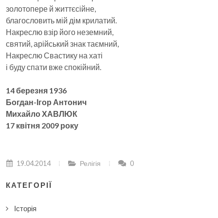
золотопере й життєсійне,
благословить мій дім крилатий.
Накреслю взір його неземний,
святий, арійський знак таємний,
Накреслю Свастику на хаті
і буду спати вже спокійний.
14 березня 1936
Богдан-Ігор Антонич
Михайло ХАВЛЮК
17 квітня 2009 року
19.04.2014
Релігія
0
КАТЕГОРІЇ
Історія