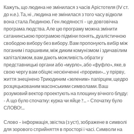
Кажуть, що людина не змінилася з часів Арістотеля (ІV ст.
до н.е.). Та, ні , людина не змінилася з того часу відколи
вона стала Людиною. Ген людяності – це довговічна
програма людства. Але цю програму можна змінити
сатанинською програмою підміни понять, дуалістичною
свободою вибору без вибору. Вам пропонують вибір між
поганим і паршивим, між диким комунізмом і здичавілим
капіталізмом, вам дають можливість обрати у
представницькі органи або «мурло», або «фуфло», яке, в
свою чергу вам обіцяє нескінченні «прориви»... у прірву,
життя знецінено Триюдиним «зеленим» папірцем, щедро
розцяцькованим масонськими символами. Ваш
розумовий вектор проектують на площину вічного блуду:
- А що було спочатку: курка чи яйце ?... – Спочатку було
СЛОВО!...
Слово – інформація, звістка (з уст), зображене в символі
для зорового сприйняття в просторі і часі. Cимволи на