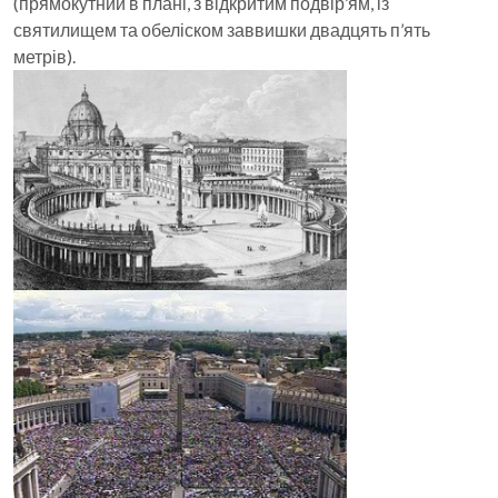
(прямокутний в плані, з відкритим подвір’ям, із
святилищем та обеліском заввишки двадцять п’ять
метрів).