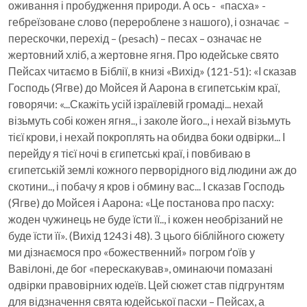
оживання і пробудження природи. А ось - «пасха» -
гебреїзоване слово (перероблене з нашого), і означає –
перескочки, перехід – (pesach) – песах – означає не
жертовний хліб, а жертовне ягня. Про юдейське свято
Пейсах читаємо в Біблії, в книзі «Вихід» (121-51): «І сказав
Господь (Ягве) до Мойсея й Аарона в єгипетськім краї,
говорячи: «...Скажіть усій ізраїлевій громаді... нехай
візьмуть собі кожен ягня.., і заколе його.., і нехай візьмуть
тієї крови, і нехай покроплять на обидва боки одвірки... І
перейду я тієї ночі в єгипетські краї, і повбиваю в
єгипетській землі кожного перворідного від людини аж до
скотини.., і побачу я кров і обмину вас... І сказав Господь
(Ягве) до Мойсея і Аарона: «Це постанова про пасху:
жоден чужинець не буде їсти її.., і кожен необрізаний не
буде їсти її». (Вихід 1243 і 48). З цього біблійного сюжету
ми дізнаємося про «божественний» погром ґоїв у
Вавілоні, де бог «перескакував», оминаючи помазані
одвірки правовірних юдеїв. Цей сюжет став підгрунтям
для відзначення свята юдейської пасхи – Пейсах, а